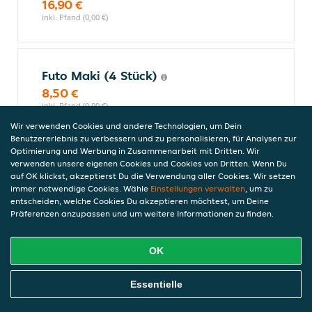
16,90 €
inkl. Pfand (0,00 €)
Futo Maki (4 Stück)
8,50 €
inkl. Pfand (0,00 €)
Wir verwenden Cookies und andere Technologien, um Dein
Benutzererlebnis zu verbessern und zu personalisieren, für Analysen zur
Optimierung und Werbung in Zusammenarbeit mit Dritten. Wir
Futo Maki (8 Stück)
verwenden unsere eigenen Cookies und Cookies von Dritten. Wenn Du
auf OK klickst, akzeptierst Du die Verwendung aller Cookies. Wir setzen
15,90 €
immer notwendige Cookies. Wähle
Einstellungen verwalten
, um zu
inkl. Pfand (0,00 €)
entscheiden, welche Cookies Du akzeptieren möchtest, um Deine
Präferenzen anzupassen und um weitere Informationen zu finden.
Tempura Maki (18 Stück)
OK
15,90 €
Online Essen Bestellen
inkl. Pfand (0,00 €)
Essentielle