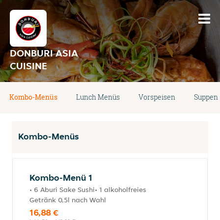
DONBURI ASIA
CUISINE
Kombo-Menüs
Lunch Menüs
Vorspeisen
Suppen
Kombo-Menüs
Kombo-Menü 1
• 6 Aburi Sake Sushi• 1 alkoholfreies
Getränk 0,5l nach Wahl
16,88 €